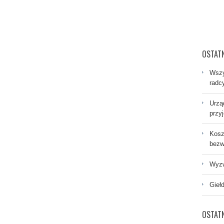
OSTATN
Wszy
radc
Urzą
przy
Kosz
bezw
Wyzw
Gieł
OSTAT