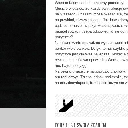
Właśnie takim osobom chcemy pomóc tym w
Musicie wiedzieć, że każdy bank oferuje swo
najbliższego. Czasami może okazać się, że
na przykład, niższy procent. Jak łatwo domy
będziecie musieli w przyszłości spłacić o w
bagatelizować i trzeba odpowiednio się do 
pożyczek?
Na pewno warto sprawdzać wyszukiwarki int
bardzo wielu banków. Dzięki temu, szybko pr
pożyczka jest dla Was najlepsza. Możecie 
pewno szczegółowo opowiedzą Wam o różnych
możliwych decyzję!
Na pewno uważajcie na pożyczki chwilówki. 
ten tani chwyt. Trzeba jednak podkreślić, ż
na nie zdecydujecie, to musicie liczyć się
PODZIEL SIĘ SWOIM ZDANIEM