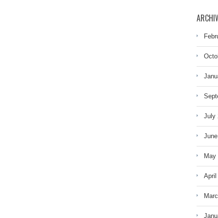
ARCHI
Febr
Octo
Janu
Sept
July
June
May 
April
Marc
Janu