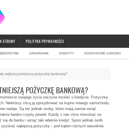
A STRONY
POLITYKA PRYWATNOŚCI
IĘBIORSTWA
ZARABIANIE
KREDYTY
DODATKOWE ZAROBKI
dę najkorzystniejszą pożyczkę bankową?
STNIEJSZĄ POŻYCZKĘ BANKOWĄ?
momencie swojego życia zaczyna myśleć o kredycie. Pożyczka
ch. Niektórzy chcą ją spożytkować na kupno nowego samochodu,
 nie nadaje. Są też jednak osoby, które mają zamiar wziąć
także bardzo częsty powód. Każdy z nas chce mieszkać na
 się do banku i wziąć taki właśnie kredyt. Sporo jednak osób
żna uzyskać najlepszą pożyczkę – pod kątem różnych warunków.