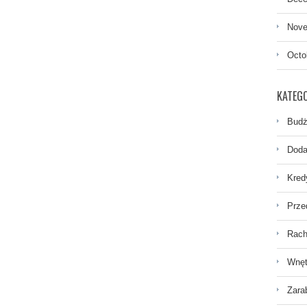
Nove
Octo
KATEGO
Budż
Doda
Kred
Prze
Rach
Wnęt
Zara