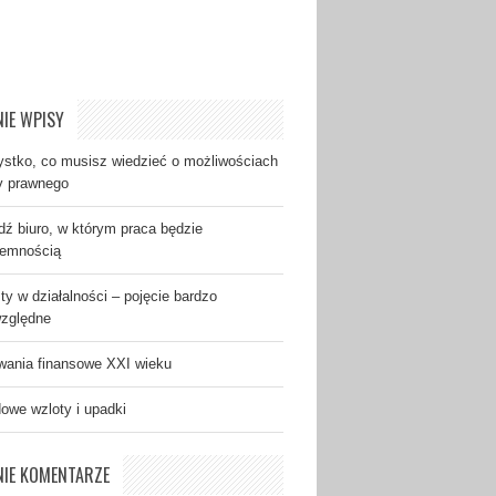
IE WPISY
stko, co musisz wiedzieć o możliwościach
y prawnego
dź biuro, w którym praca będzie
jemnością
ty w działalności – pojęcie bardzo
zględne
ania finansowe XXI wieku
dowe wzloty i upadki
NIE KOMENTARZE