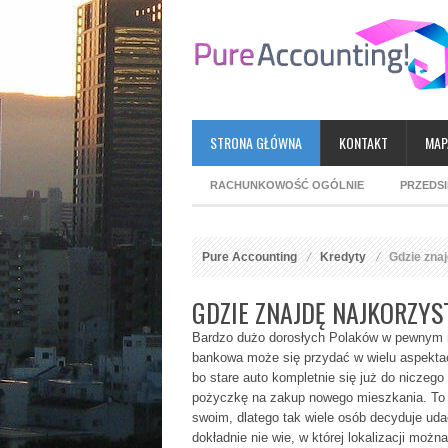
STRONA GŁÓWNA
KONTAKT
MAP
RACHUNKOWOŚĆ OGÓLNIE
PRZEDS
Pure Accounting
Kredyty
Gdzie znaj
GDZIE ZNAJDĘ NAJKORZY
Bardzo dużo dorosłych Polaków w pewnym 
bankowa może się przydać w wielu aspekta
bo stare auto kompletnie się już do niczego
pożyczkę na zakup nowego mieszkania. To 
swoim, dlatego tak wiele osób decyduje udać
dokładnie nie wie, w której lokalizacji mo