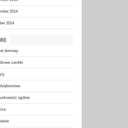
mber 2014
ber 2014
RIE
et domowy
tkowe zarobki
yty
dsiębiorstwa
unkowość ogólnie
rza
bianie