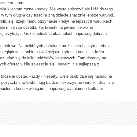
pisem – tutaj.
im klientom różne kredyty. Nie warto spieszyć się i iść do tego
 w tym drugim czy trzecim znajdziecie znacznie lepsze warunki,
ślić się, dzięki temu otrzymacie kredyt na lepszych warunkach i
iele mniejsze odsetki. Tej kwestii na pewno nie wolno
niej przyłożyć. Gdzie jednak szukać takich naprawdę dobrych
ernetowe. Na niektórych portalach możecie zobaczyć oferty z
zeglądniecie sobie najważniejsze kryteria i ocenicie, która
też udać się do kilku oddziałów bankowych. Tam doradcy na
 ofertach. Nie spieszcie się i podejmijcie najlepszą z
Może je dostać każdy i niestety, wiele osób daje się nabrać na
e pożyczki chwilówki mają bardzo niekorzystne warunki. Jeśli się
 z wieloma konsekwencjami i naprawdę wysokimi odsetkami.