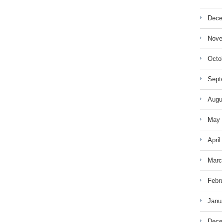
Dece
Nove
Octo
Sept
Augu
May 
April
Marc
Febr
Janu
Dece