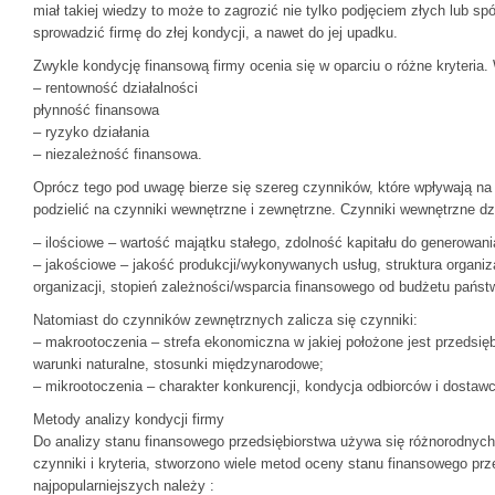
miał takiej wiedzy to może to zagrozić nie tylko podjęciem złych lub sp
sprowadzić firmę do złej kondycji, a nawet do jej upadku.
Zwykle kondycję finansową firmy ocenia się w oparciu o różne kryteria
– rentowność działalności
płynność finansowa
– ryzyko działania
– niezależność finansowa.
Oprócz tego pod uwagę bierze się szereg czynników, które wpływają na
podzielić na czynniki wewnętrzne i zewnętrzne. Czynniki wewnętrzne dz
– ilościowe – wartość majątku stałego, zdolność kapitału do generowan
– jakościowe – jakość produkcji/wykonywanych usług, struktura organiza
organizacji, stopień zależności/wsparcia finansowego od budżetu pańs
Natomiast do czynników zewnętrznych zalicza się czynniki:
– makrootoczenia – strefa ekonomiczna w jakiej położone jest przedsię
warunki naturalne, stosunki międzynarodowe;
– mikrootoczenia – charakter konkurencji, kondycja odbiorców i dostaw
Metody analizy kondycji firmy
Do analizy stanu finansowego przedsiębiorstwa używa się różnorodnych
czynniki i kryteria, stworzono wiele metod oceny stanu finansowego prz
najpopularniejszych należy :