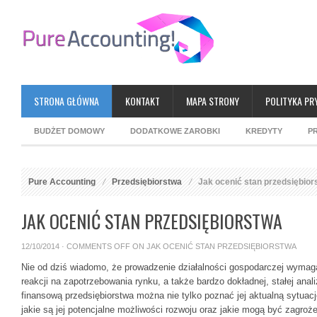
STRONA GŁÓWNA
KONTAKT
MAPA STRONY
POLITYKA PR
BUDŻET DOMOWY
DODATKOWE ZAROBKI
KREDYTY
P
Pure Accounting
Przedsiębiorstwa
Jak ocenić stan przedsiębior
JAK OCENIĆ STAN PRZEDSIĘBIORSTWA
12/10/2014 ·
COMMENTS OFF
ON JAK OCENIĆ STAN PRZEDSIĘBIORSTWA
Nie od dziś wiadomo, że prowadzenie działalności gospodarczej wymaga
reakcji na zapotrzebowania rynku, a także bardzo dokładnej, stałej anal
finansową przedsiębiorstwa można nie tylko poznać jej aktualną sytuacj
jakie są jej potencjalne możliwości rozwoju oraz jakie mogą być zagroże