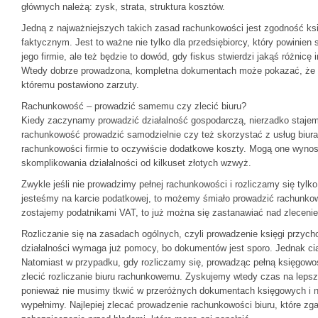
głównych należą: zysk, strata, struktura kosztów.
Jedną z najważniejszych takich zasad rachunkowości jest zgodność k
faktycznym. Jest to ważne nie tylko dla przedsiębiorcy, który powinien
jego firmie, ale też będzie to dowód, gdy fiskus stwierdzi jakąś różnic
Wtedy dobrze prowadzona, kompletna dokumentach może pokazać, że to
któremu postawiono zarzuty.
Rachunkowość – prowadzić samemu czy zlecić biuru?
Kiedy zaczynamy prowadzić działalność gospodarczą, nierzadko staje
rachunkowość prowadzić samodzielnie czy też skorzystać z usług biur
rachunkowości firmie to oczywiście dodatkowe koszty. Mogą one wynosić
skomplikowania działalności od kilkuset złotych wzwyż.
Zwykle jeśli nie prowadzimy pełnej rachunkowości i rozliczamy się tyl
jesteśmy na karcie podatkowej, to możemy śmiało prowadzić rachunkow
zostajemy podatnikami VAT, to już można się zastanawiać nad zleceni
Rozliczanie się na zasadach ogólnych, czyli prowadzenie księgi przych
działalności wymaga już pomocy, bo dokumentów jest sporo. Jednak c
Natomiast w przypadku, gdy rozliczamy się, prowadząc pełną księgowoś
zlecić rozliczanie biuru rachunkowemu. Zyskujemy wtedy czas na lepsz
ponieważ nie musimy tkwić w przeróżnych dokumentach księgowych i ni
wypełnimy. Najlepiej zlecać prowadzenie rachunkowości biuru, które zg