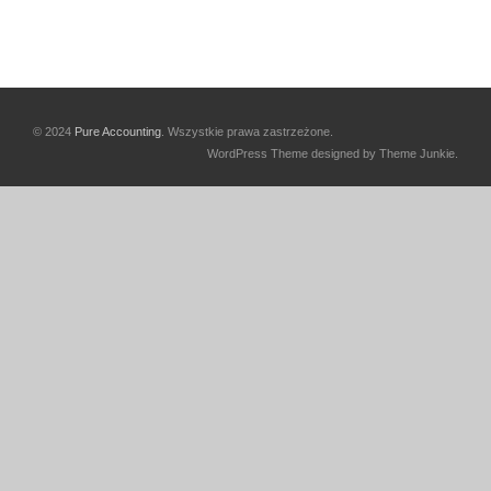
© 2024
Pure Accounting
. Wszystkie prawa zastrzeżone.
WordPress Theme designed by Theme Junkie.