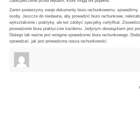
zabezpieczenie przed błędami, które mogą oni popełnić.
Zanim powierzymy swoje dokumenty biuru rachunkowemu, sprawdźmy, 
osoby. Jeszcze do niedawna, aby prowadzić biuro rachunkowe, należało
wykształcenie i praktykę, ale też zdobyć specjalny certyfikat. Znoweli
prowadzenie biura praktycznie każdemu. Jedynym obowiązkiem jest po
Dlatego tak ważne jest wstępne sprawdzenie biura rachunkowego. Doda
sprawdzać, jak jest prowadzona nasza rachunkowość.