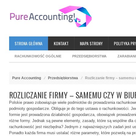
STRONA GŁÓWNA
KONTAKT
MAPA STRONY
POLITYKA PR
RACHUNKOWOŚĆ OGÓLNIE
PRZEDSIĘBIORSTWA
ZARABIAN
Pure Accounting
Przedsiębiorstwa
Rozliczanie firmy – samemu 
ROZLICZANIE FIRMY – SAMEMU CZY W B
Polskie prawo zobowiązuje wiele podmiotów do prowadzenia rachunkow
podmioty gospodarcze. Obliguje je do tego ustawa o rachunkowości. Jed
formie jest prowadzona działalność gospodarcza, obowiązek prowadze
różne formy. Jednak są pewne elementy, zasady, które są wspólne dla 
rachunkowość jest niezbędna? Jednym z najważniejszych zadań jest us
Ponadto każda firma musi ustalać różne parametry, które pozwolą na p