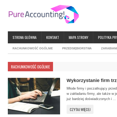
STRONA GŁÓWNA
KONTAKT
MAPA STRONY
POLITYKA PR
RACHUNKOWOŚĆ OGÓLNIE
PRZEDSIĘBIORSTWA
ZARABIAN
RACHUNKOWOŚĆ OGÓLNIE
Wykorzystanie firm tr
Młode firmy i poczatkujący przed
w zakładaniu firmy, ale także w 
już bardziej doświadczonych i ...
CZYTAJ WIĘCEJ