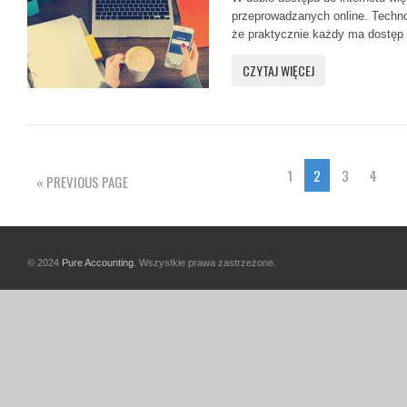
przeprowadzanych online. Technol
że praktycznie każdy ma dostęp d
CZYTAJ WIĘCEJ
1
2
3
4
« PREVIOUS PAGE
© 2024
Pure Accounting
. Wszystkie prawa zastrzeżone.