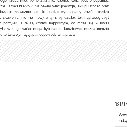
ego trzeba mieć pełne zaufanie. Osoba, która będzie popełniać
zie i straci klientów. Na pewno więc precyzja, skrupulatność oraz
owanie najważniejsze. To bardzo wymagający zawód, bardzo
o skupienia, nie ma mowy o tym, by działać tak naprawdę zbyt
o pomyłek, a te są czymś najgorszym, co może się w byciu
yłki w księgowości mogą być bardzo kosztowne, można narazić
go to taka wymagająca i odpowiedzialna praca.
OSTATN
Wszy
radc