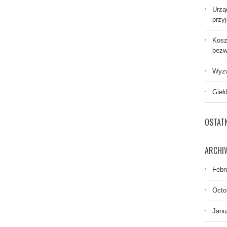
Urzą
przy
Kosz
bezw
Wyzw
Gieł
OSTAT
ARCHI
Febr
Octo
Janu