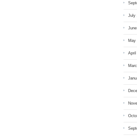
Sept
July
June
May 
April
Marc
Janu
Dece
Nove
Octo
Sept