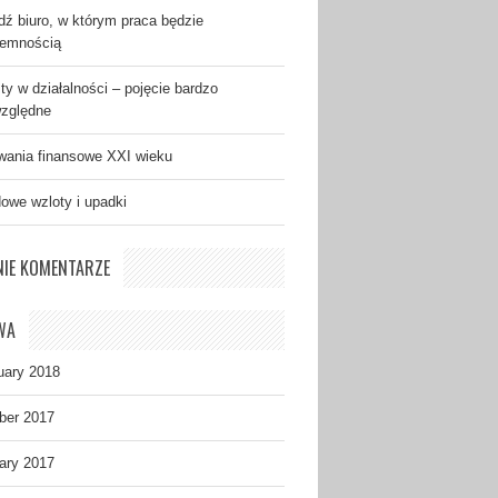
dź biuro, w którym praca będzie
jemnością
ty w działalności – pojęcie bardzo
zględne
ania finansowe XXI wieku
dowe wzloty i upadki
NIE KOMENTARZE
WA
uary 2018
ber 2017
ary 2017