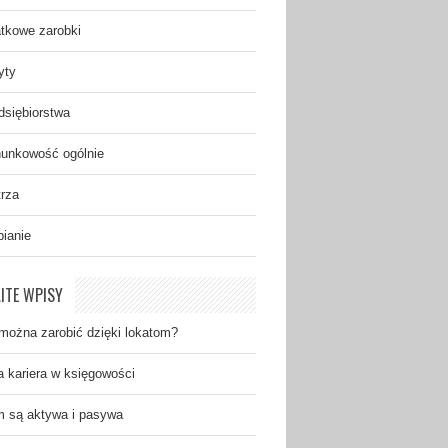
tkowe zarobki
yty
dsiębiorstwa
unkowość ogólnie
rza
bianie
ITE WPISY
można zarobić dzięki lokatom?
a kariera w księgowości
 są aktywa i pasywa