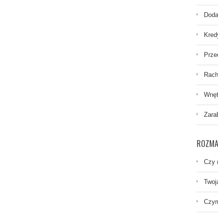
Doda
Kred
Prze
Rach
Wnęt
Zara
ROZMA
Czy 
Twoj
Czym