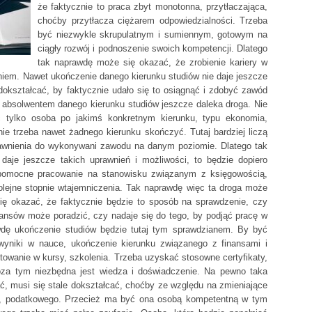
że faktycznie to praca zbyt monotonna, przytłaczająca,
choćby przytłacza ciężarem odpowiedzialności. Trzeba
być niezwykle skrupulatnym i sumiennym, gotowym na
ciągły rozwój i podnoszenie swoich kompetencji. Dlatego
tak naprawdę może się okazać, że zrobienie kariery w
aniem. Nawet ukończenie danego kierunku studiów nie daje jeszcze
dokształcać, by faktycznie udało się to osiągnąć i zdobyć zawód
 absolwentem danego kierunku studiów jeszcze daleka droga. Nie
 tylko osoba po jakimś konkretnym kierunku, typu ekonomia,
ie trzeba nawet żadnego kierunku skończyć. Tutaj bardziej liczą
prawnienia do wykonywani zawodu na danym poziomie. Dlatego tak
aje jeszcze takich uprawnień i możliwości, to będzie dopiero
pomocne pracowanie na stanowisku związanym z księgowością,
lejne stopnie wtajemniczenia. Tak naprawdę więc ta droga może
ię okazać, że faktycznie będzie to sposób na sprawdzenie, czy
ansów może poradzić, czy nadaje się do tego, by podjąć pracę w
wdę ukończenie studiów będzie tutaj tym sprawdzianem. By być
yniki w nauce, ukończenie kierunku związanego z finansami i
stowanie w kursy, szkolenia. Trzeba uzyskać stosowne certyfikaty,
a tym niezbędna jest wiedza i doświadczenie. Na pewno taka
, musi się stale dokształcać, choćby ze względu na zmieniające
o, podatkowego. Przecież ma być ona osobą kompetentną w tym