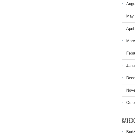
Augu
May 
April
Marc
Febr
Janu
Dece
Nove
Octo
KATEGO
Budż