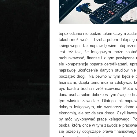
tej dziedzinie nie będzie takim łatwym zad
takich możliwości. Trzeba potem dalej się 
księgowego. Tak naprawdę więc tutaj przed
jest też tak, że księgowym może zostać
rachunkowość, finanse i z tym powiązane n
się kompetencje poparte certyfikatami, u
naprawdę ukończenie danych studiów nie d
początek drogi. Na pewno w tym będzie 
finansami, dzięki temu można zdobywać ko
być bardzo trudna i zróżnicowana. Może s
dana osoba sobie dobrze w tym święcie fin
tym właśnie zawodzie. Dlatego tak napra
dobrym księgowym, nie wystarczą dobre w
ekonomią, ale też dalsza droga. Czyli inwe
by móc wykonywać pracę księgowego. Poz
osoba, która chce w tym zawodzie pracować
się przepisy dotyczące prawa finansoweg